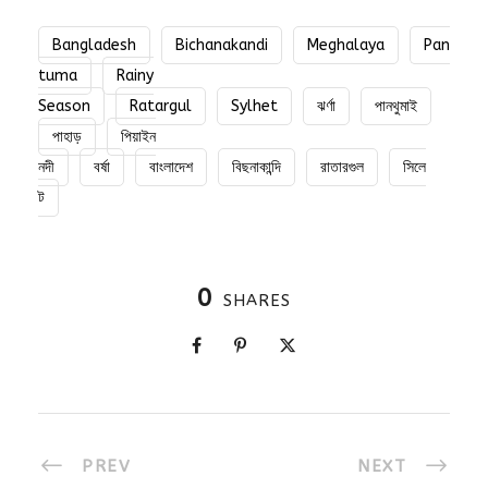
Bangladesh
Bichanakandi
Meghalaya
Pan
tuma
Rainy
Season
Ratargul
Sylhet
ঝর্ণা
পানথুমাই
পাহাড়
পিয়াইন
নদী
বর্ষা
বাংলাদেশ
বিছনাকান্দি
রাতারগুল
সিলে
ট
0
SHARES
PREV
NEXT