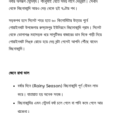
নদীর অপরূপ সৌন্দর্য্য। পাংথুমাই যেতে সময় লাগে দেড়ঘন্টা। সেখান
থেকে বিছনাকান্দি আরও দেড় থেকে দুই ঘণ্টার পথ।
সড়কপথ হলে সিলেট শহর হতে ৬০ কিলোমিটার উত্তর পূর্বে
গোয়াইনঘাট উপজেলার রুস্তমপুর ইউনিয়নে বিছানাকান্দি গ্রাম। সিলেট
থেকে ভোলাগঞ্জ মহাসড়ক ধরে সালুটিকর বাজারের ডান দিকে গাড়ী নিয়ে
গোয়াইনঘাট লিঙ্ক রোডে হয়ে দেড় ঘন্টা গেলেই আপনি পৌঁছে যাবেন
বিছনাকান্দি।
জেনে রাখা ভাল
বর্ষার দিনে (Rainy Season) বিছনাকান্দি পূর্ণ যৌবন লাভ
করে। যাতায়াত হয় অনেক সহজ।
বিছনাকান্দির এমন সৌন্দর্য বর্ষা চলে গেলে বা পানি কমে গেলে আর
থাকেনা।