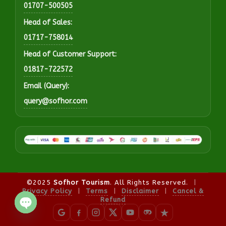
01707-500505
Head of Sales:
01717-758014
Head of Customer Support:
01817-722572
Email (Query):
query@sofhor.com
©2025
Sofhor Tourism
. All Rights Reserved.
|
Privacy Policy
|
Terms
|
Disclaimer
|
Cancel &
Refund
OPEN CHATY