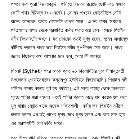
পাথরে ভরা পুরো বিছানাকান্দি। পানিতে বিছানো রয়েছে ছোট-বড় হাজার
কোটি পাথর বিভিন্ন রং ও বর্নের। সে সব পাথরের কোনোটাতে মোটা
ঘাসের আস্তরণ আবার কোনোটা ধবধবে সাদা। এ সব পাথর মেঘালয়
পর্বতমালার ওপার থেকে প্রবাহিত ঝর্নার ধারায় বয়ে চলে এসেছে পিয়াইন
নদীর বিছনাকান্দি অংশে। যত দেখবেন ততই মুগ্ধ হবেন, মনের অজান্তে
ঝাঁপিয়ে পড়বেন পাথর ভরা পিয়াইন নদীর সু-শীতল সেই জলে। পাথর
জলের বিছানায় শুয়ে আপনার মনে হবে, আহা কী শান্তি!
সিলেট (Sylhet) শহর থেকে প্রায় ৬০ কিলোমিটার দূরে সীমান্তবর্তী
উপজেলার গোয়াইনঘাটের রুস্তমপুর ইউনিয়নে বিছানাকান্দি। পিয়াইন নদী
পানিতে কানায় কানায় পূর্ণ হয় বর্ষাতে। এই সময় পাহাড় থেকে অনবরত
স্বচ্ছ পানির ধারা বহমান। তাই পানির প্রবাহ বেড়ে যায় কয়েক গুণ ফলে
মূল ধারায় স্রোত থাকে অনেক শক্তিশালী। বর্ষায় ভরা পিয়াইন নদীতে
চলতে চলতে এর দুই পাশের দৃশ্য দেখে মুগ্ধ হবেন এবং আর মনে হবে
এর চারপাশটাই যেন ছবির মতো।
আর শীতে পানি শুকিয়ে একেবারে পাথরের তলায়। তখন পিয়াইন নদী