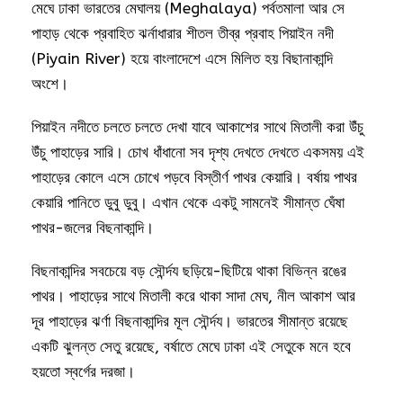
মেঘে ঢাকা ভারতের মেঘালয় (Meghalaya) পর্বতমালা আর সে
পাহাড় থেকে প্রবাহিত ঝর্নাধারার শীতল তীব্র প্রবাহ পিয়াইন নদী
(Piyain River) হয়ে বাংলাদেশে এসে মিলিত হয় বিছানাকান্দি
অংশে।
পিয়াইন নদীতে চলতে চলতে দেখা যাবে আকাশের সাথে মিতালী করা উঁচু
উঁচু পাহাড়ের সারি। চোখ ধাঁধানো সব দৃশ্য দেখতে দেখতে একসময় এই
পাহাড়ের কোলে এসে চোখে পড়বে বিস্তীর্ণ পাথর কেয়ারি। বর্ষায় পাথর
কেয়ারি পানিতে ডুবু ডুবু। এখান থেকে একটু সামনেই সীমান্ত ঘেঁষা
পাথর-জলের বিছনাকান্দি।
বিছনাকান্দির সবচেয়ে বড় সৌর্ন্দয ছড়িয়ে-ছিটিয়ে থাকা বিভিন্ন রঙের
পাথর। পাহাড়ের সাথে মিতালী করে থাকা সাদা মেঘ, নীল আকাশ আর
দূর পাহাড়ের ঝর্ণা বিছনাকান্দির মূল সৌর্ন্দয। ভারতের সীমান্ত রয়েছে
একটি ঝুলন্ত সেতু রয়েছে, বর্ষাতে মেঘে ঢাকা এই সেতুকে মনে হবে
হয়তো স্বর্গের দরজা।