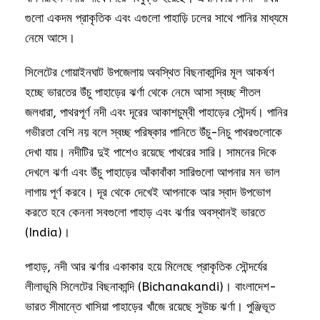
গুলো একদম প্রাকৃতিক এবং এগুলো পাহাড়ি ঢলের সাথে পানির মাধ্যমে
নেমে আসে।
সিলেটের গোয়াইনঘাট উপজেলায় অবস্থিত বিছনাকান্দির মূল আকর্ষণ
হচ্ছে ভারতের উঁচু পাহাড়ের ঝর্ণা থেকে নেমে আসা স্বচ্ছ শীতল
জলধারা, পাথরপূর্ণ নদী এবং দূরের আকাশচুম্বী পাহাড়ের সৌন্দর্য। পানির
গভীরতা বেশি নয় বলে স্বচ্ছ পরিষ্কার পানিতে উঁচু-নিচু পাথরগুলোকে
দেখা যায়। নদীটির দুই পাশেও রয়েছে পাথরের সারি। সামনের দিকে
দেখলে ঝর্ণা এবং উঁচু পাহাড়ের আঁকাবাঁকা সারিগুলো আপনার মন ভাল
লাগায় পূর্ণ করবে। দূর থেকে দেখেই আপনাকে আর স্বাদ উপভোগ
করতে হবে কেননা সবগুলো পাহাড় এবং ঝর্ণার অবস্থানই ভারতে
(India)।
পাহাড়, নদী আর ঝর্ণার একাকার হয়ে মিলেছে প্রাকৃতিক সৌন্দর্যের
লীলাভূমি সিলেটের বিছনাকান্দি (Bichanakandi)। বাংলাদেশ-
ভারত সীমান্তে খাসিয়া পাহাড়ের খাঁজে রয়েছে সুউচ্চ ঝর্ণা। পুঞ্জিভূত