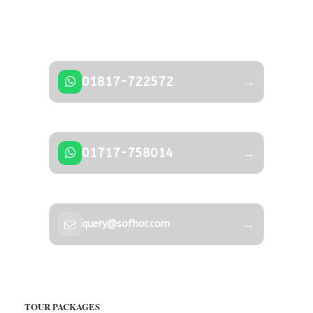
Don’t hesitate to contact us — our expert
team is happy to help.
01817-722572
→
01717-758014
→
→
query@sofhor.com
TOUR PACKAGES