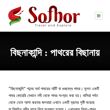
বিছনাকান্দি : পাথরের বিছানায়
“বিছনাকান্দি” শব্দের অর্থ পাথরের আঁটি বা গুচ্ছবদ্ধ পাথর। মূলত একটি
পাথর কোয়েরি যেখানে নদী থেকে পাথর সংগ্রহ করা হয়। খাসিয়া পর্বত
থেকে নেমে আসা ঝরনার জলধারা এখানে একটি হ্রদের সৃষ্টি করেছে
যা পিয়াইন নদীর সাথে গিয়ে সংযুক্ত হয়েছে। এখানকার শিলা-পাথর