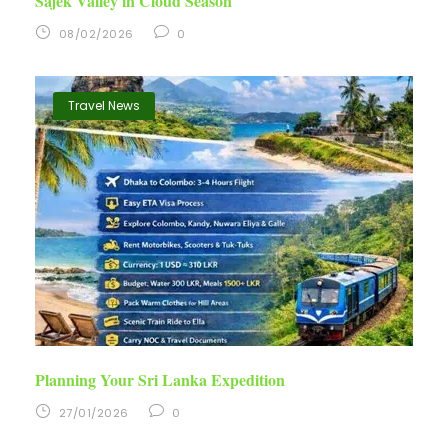
Sajek Valley in Cloud Season
08/02/2026
0
Travel News
Planning Your Sri Lanka Expedition
27/01/2026
0