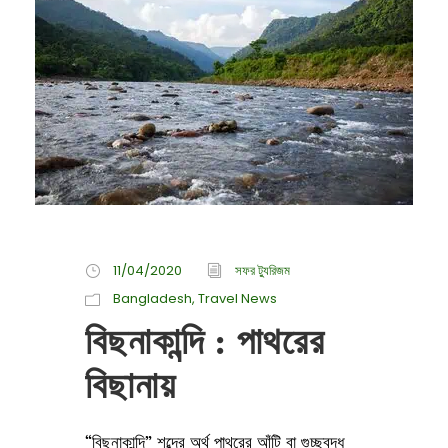
11/04/2020
সফর ট্যুরিজম
Bangladesh
,
Travel News
বিছনাকান্দি : পাথরের
বিছানায়
“বিছনাকান্দি” শব্দের অর্থ পাথরের আঁটি বা গুচ্ছবদ্ধ