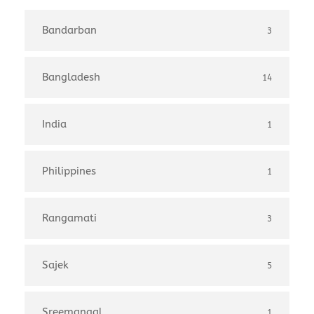
Bandarban
3
Bangladesh
14
India
1
Philippines
1
Rangamati
3
Sajek
5
Sreemangal
1