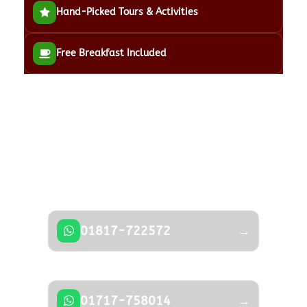
Hand-Picked Tours & Activities
Free Breakfast Included
Got a Question?
Don’t hesitate to contact us — our expert
team is happy to help.
01817-722572
→
01717-758014
→