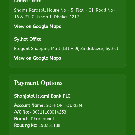
Dhaka Office
Shams Parasol, House No - 5, Flat - C1, Road No-
16 & 21, Gulshan 1, Dhaka-1212
View on Google Maps
Sylhet Office
Elegant Shopping Mall (Lift – 9), Zindabazar, Sylhet
View on Google Maps
Payment Options
Shahjalal Islami Bank PLC
Account Name:
SOFHOR TOURISM
A/C No:
400311100014253
Branch:
Dhanmondi
Routing No:
190261188