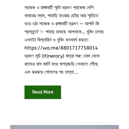
সাজেক ও রাঙ্গামাটি স্মৃতি ভ্রমণ প্যাকেজ দেশি
খাবারের স্বাদ, পাহাড়ি হাওয়ার ছোঁয়া আর স্মৃতিতে
ভরে ওঠা সাজেক ও রাঙ্গামাটি ভ্রমণ — আপনি কি
প্রস্তুত? ✨ পাহাড় ডাকছে আপনাকে… বুকিং চলছে
এখনই! বিস্তারিত ও বুকিং কনফার্ম করতে:
https://wa.me/8801717758014
ভ্রমণ সূচি (Itinerary) যাত্রা শুরু: ঢাকা থেকে
রাতভর বাস জার্নি করে খাগড়াছড়ি।সকালে পৌঁছে
এক ঝরঝরে গোসলের পর নাস্তা...
Read More