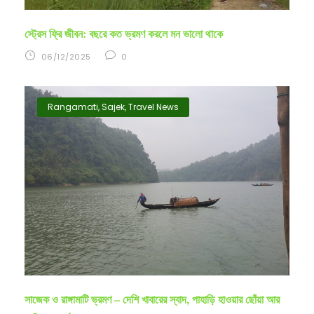
স্ট্রেস ফ্রি জীবন: বছরে কত ভ্রমণ করলে মন ভালো থাকে
06/12/2025
0
Rangamati
,
Sajek
,
Travel News
সাজেক ও রাঙ্গামাটি ভ্রমণ – দেশি খাবারের স্বাদ, পাহাড়ি হাওয়ার ছোঁয়া আর