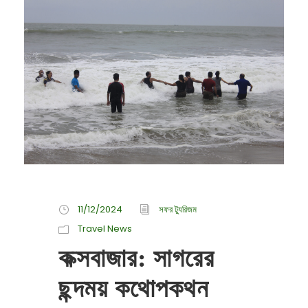
11/12/2024
সফর ট্যুরিজম
Travel News
কক্সবাজার: সাগরের
ছন্দময় কথোপকথন