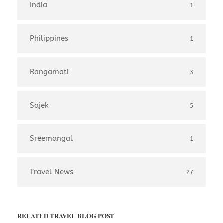
India
1
Philippines
1
Rangamati
3
Sajek
5
Sreemangal
1
Travel News
27
RELATED TRAVEL BLOG POST