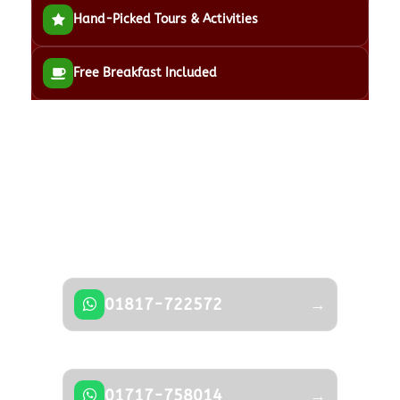
Hand-Picked Tours & Activities
Free Breakfast Included
Got a Question?
Don’t hesitate to contact us — our expert
team is happy to help.
01817-722572
→
01717-758014
→