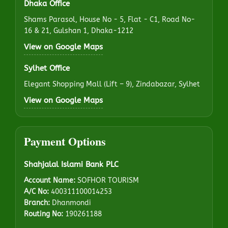
Dhaka Office
Shams Parasol, House No - 5, Flat - C1, Road No-
16 & 21, Gulshan 1, Dhaka-1212
View on Google Maps
Sylhet Office
Elegant Shopping Mall (Lift – 9), Zindabazar, Sylhet
View on Google Maps
Payment Options
Shahjalal Islami Bank PLC
Account Name:
SOFHOR TOURISM
A/C No:
400311100014253
Branch:
Dhanmondi
Routing No:
190261188