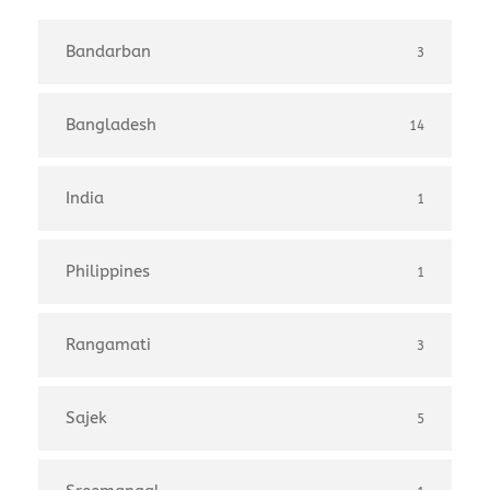
Bandarban
3
Bangladesh
14
India
1
Philippines
1
Rangamati
3
Sajek
5