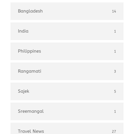
Bangladesh
14
India
1
Philippines
1
Rangamati
3
Sajek
5
Sreemangal
1
Travel News
27