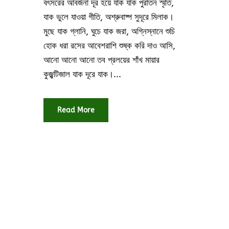
বৎসরের আবর্জনা দূর হয়ে যাক যাক পুরাতন স্মৃতি,
যাক ভুলে যাওয়া গীতি, অশ্রুবাষ্প সুদূরে মিলাক।
মুছে যাক গ্লানি, ঘুচে যাক জরা, অগ্নিস্নানে শুচি
হোক ধরা রসের আবেশরাশি শুষ্ক করি দাও আসি,
আনো আনো আনো তব প্রলয়ের শাঁখ মায়ার
কুজ্ঝটিজাল যাক দূরে যাক।...
Read More