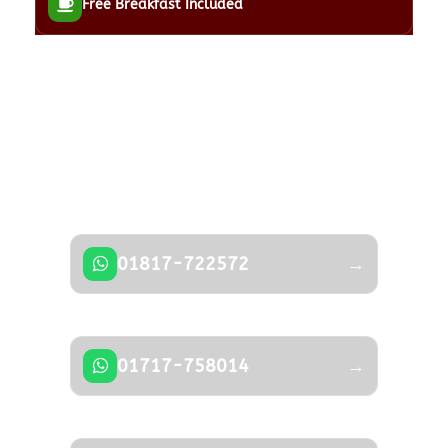
Free Breakfast Included
Got a Question?
Don’t hesitate to contact us — our expert
team is happy to help.
01817-722572
→
01717-758014
→