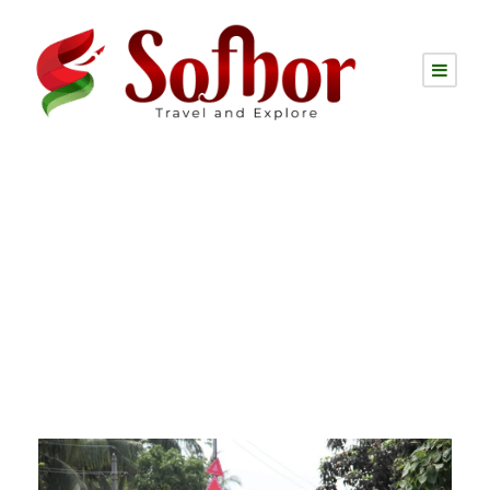
Tag
বৈসাবি