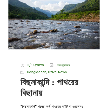
11/04/2020
সফর ট্যুরিজম
Bangladesh
,
Travel News
বিছনাকান্দি : পাথরের
বিছানায়
“বিছনাকান্দি” শব্দের অর্থ পাথরের আঁটি বা গুচ্ছবদ্ধ