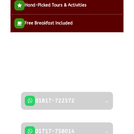
Hand-Picked Tours & Activities
Free Breakfast Included
Got a Question?
Don’t hesitate to contact us — our expert
team is happy to help.
01817-722572
→
01717-758014
→