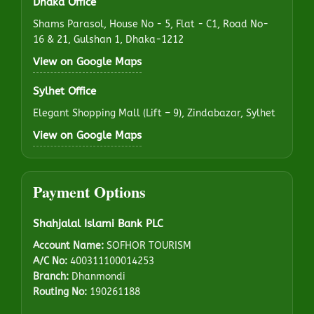
Dhaka Office
Shams Parasol, House No - 5, Flat - C1, Road No-
16 & 21, Gulshan 1, Dhaka-1212
View on Google Maps
Sylhet Office
Elegant Shopping Mall (Lift – 9), Zindabazar, Sylhet
View on Google Maps
Payment Options
Shahjalal Islami Bank PLC
Account Name:
SOFHOR TOURISM
A/C No:
400311100014253
Branch:
Dhanmondi
Routing No:
190261188