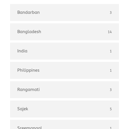
Bandarban
3
Bangladesh
14
India
1
Philippines
1
Rangamati
3
Sajek
5
Sreemangal
1