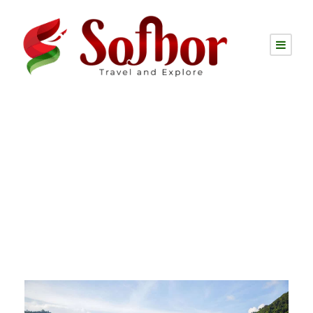
Tag
পানথুমাই