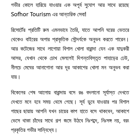
গভীর কোলে হারিয়ে যাওয়ার এক অপূর্ব সুযোগ আর সাথে রয়েছে
Sofhor Tourism এর আন্তরিক সেবা!
রিসোর্টের প্রতিটি রুম এমনভাবে তৈরি, যাতে আপনি ঘরের ভেতরে
থেকেও বাইরের অপার প্রাকৃতিক সৌন্দর্যকে অনুভব করতে পারেন।
আর কটেজের সাথে লাগোয়া বিশাল খোলা বারান্দা যেন এক যাদুকরী
আসর, যেখান থেকে চোখ মেললেই দিগন্তবিস্তৃত পাহাড়ের ঢেউ,
নীলচে মেঘের আনাগোনা আর দূর আকাশের খোলা মন অনুভব করা
যায়।
বিকেলের শেষ আলোয় বারান্দায় বসে রঙ বদলানো সূর্যাস্ত দেখতে
দেখতে মনে হবে সময় থেমে গেছে। সূর্য ডুবে যাওয়ার পর বিশাল
গাছের ছায়ায় আপনি যখন চায়ের কাপ হাতে বসে থাকবেন, আকাশে
ভেসে থাকা চাঁদের সাথে গল্প জমে উঠবে নিঃশব্দে, নিঃসঙ্গ নয়, বরং
প্রকৃতির গভীর সান্নিধ্যে।