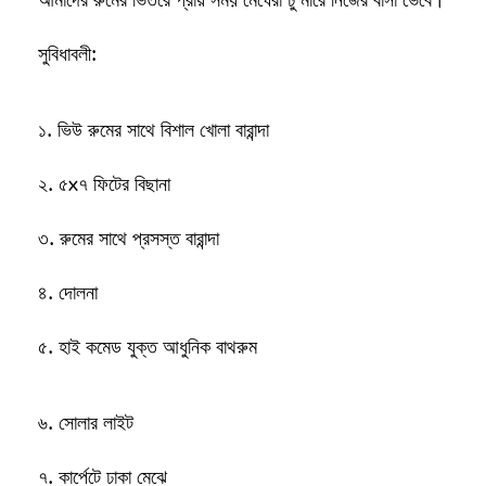
আমাদের রুমের ভিতরে প্রায় সময় মেঘেরা ঢুঁ মারে নিজের বাসা ভেবে।
সুবিধাবলী:
১. ভিউ রুমের সাথে বিশাল খোলা বারান্দা
২. ৫x৭ ফিটের বিছানা
৩. রুমের সাথে প্রসস্ত বারান্দা
৪. দোলনা
৫. হাই কমেড যুক্ত আধুনিক বাথরুম
৬. সোলার লাইট
৭. কার্পেটে ঢাকা মেঝে