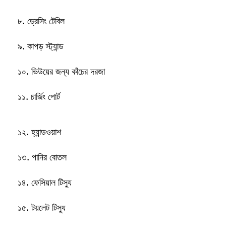
৮. ড্রেসিং টেবিল
৯. কাপড় স্ট্যান্ড
১০. ভিউয়ের জন্য কাঁচের দরজা
১১. চার্জিং পোর্ট
১২. হ্যান্ডওয়াশ
১৩. পানির বোতল
১৪. ফেসিয়াল টিস্যু
১৫. টয়লেট টিস্যু