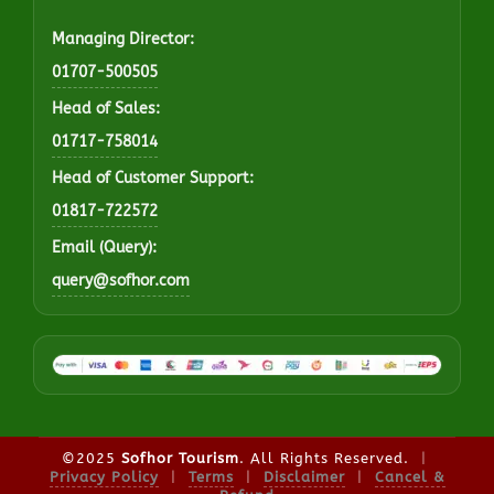
Managing Director:
01707-500505
Head of Sales:
01717-758014
Head of Customer Support:
01817-722572
Email (Query):
query@sofhor.com
©2025
Sofhor Tourism
. All Rights Reserved.
|
Privacy Policy
|
Terms
|
Disclaimer
|
Cancel &